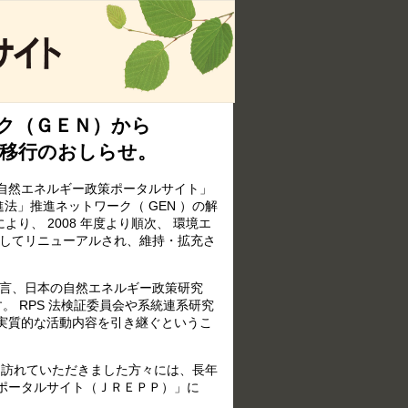
ク（ＧＥＮ）から
の移行のおしらせ。
「自然エネルギー政策ポータルサイト」
法」推進ネットワーク（ GEN ）の解
り、 2008 年度より順次、 環境エ
としてリニューアルされ、維持・拡充さ
策提言、日本の自然エネルギー政策研究
。 RPS 法検証委員会や系統連系研究
実質的な活動内容を引き継ぐというこ
して訪れていただきました方々には、長年
ポータルサイト（ＪＲＥＰＰ）」に