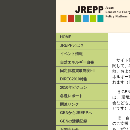
HOME
JREPPとは？
イベント情報
サイト管
自然エネルギー白書
関して、
固定価格買取制度
FIT
散、およ
ネルギー
DIREC2010特集
れます（
2050年ビジョン
旧 GE
各種レポート
は、 環
会なども
関連リンク
とです）
GENからJREPPへ
旧「自然
GENの活動記録
のご支援
も、ぜひ
お問合わせ