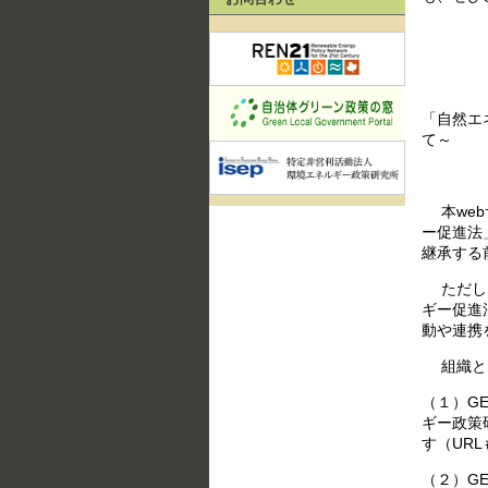
「自然エ
て～
本web
ー促進法
継承する
ただし、
ギー促進
動や連携
組織とし
（１）G
ギー政策
す（UR
（２）G