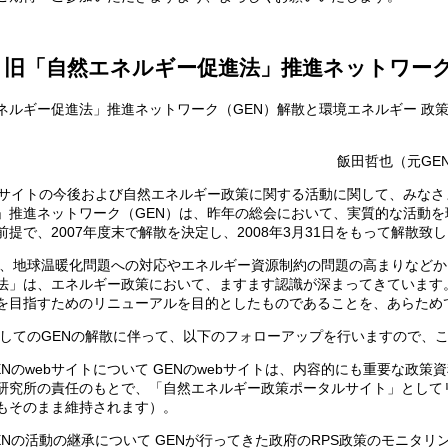
旧「自然エネルギー促進法」推進ネットワー
ネルギー促進法」推進ネットワーク（GEN）解散と環境エネルギー 政策
飯田哲也（元GE
サイトの今後および自然エネルギー政策に関する活動に関して、みなさ
」推進ネットワーク（GEN）は、昨年の総会において、実質的な活動を環
前提で、2007年度末で解散を決定し、2008年3月31日をもって解散致
地球温暖化問題への対応やエネルギー資源制約の問題の高まりなどから
法」は、エネルギー政策において、ますます認識が深まってきています
を目指すためのリニューアルを目的としたものであることを、あらため
てのGENの解散に伴って、以下のフォローアップを行いますので、こ
ENのwebサイトについて GENのwebサイトは、内容的にも重要な政
研究所の責任のもとで、「自然エネルギー政策ポータルサイト」として
Lもそのまま維持されます）。
ENの活動の継承について GENが行ってきた政府のRPS政策のモニタ